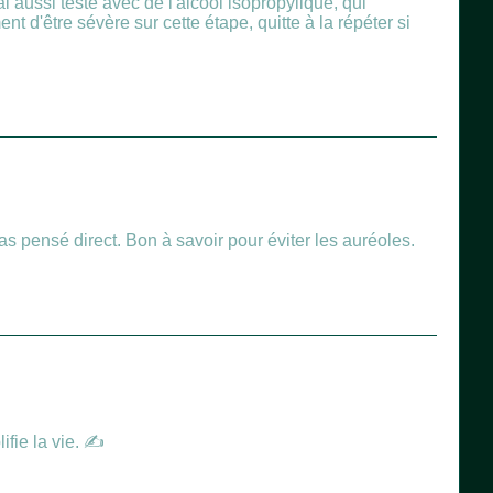
ai aussi testé avec de l'alcool isopropylique, qui
nt d'être sévère sur cette étape, quitte à la répéter si
pas pensé direct. Bon à savoir pour éviter les auréoles.
ifie la vie. ✍