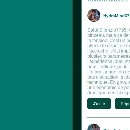
HydraMind37 
Salut Silenzio7755, C
pinceau, mais ça dem
la tension, c'est un
affecte le dépôt de 
l'accroche, c'est imp
plusieurs paramètres 
l'expérience joue, ma
nom l'indique, peut c
Un truc auquel on ne 
pas d'attraction, et
technique. En gros, a
une économie de peint
drastiquement. J'espè
J'aime
Répo