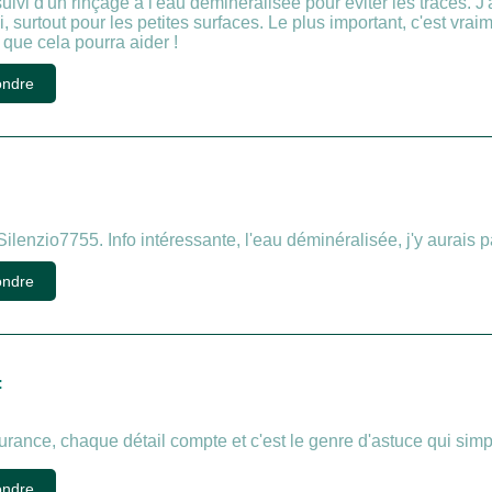
uivi d'un rinçage à l'eau déminéralisée pour éviter les traces. J'
 surtout pour les petites surfaces. Le plus important, c'est vraime
 que cela pourra aider !
ndre
 Silenzio7755. Info intéressante, l'eau déminéralisée, j'y aurais 
ndre
:
rance, chaque détail compte et c'est le genre d'astuce qui simpl
ndre