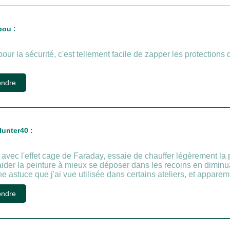
ou :
ur la sécurité, c'est tellement facile de zapper les protections
ndre
unter40 :
l avec l'effet cage de Faraday, essaie de chauffer légèrement la
aider la peinture à mieux se déposer dans les recoins en diminuan
ne astuce que j'ai vue utilisée dans certains ateliers, et appar
ndre