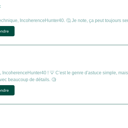
:
chnique, IncoherenceHunter40. 🤔 Je note, ça peut toujours serv
ndre
 IncoherenceHunter40 ! 💡 C'est le genre d'astuce simple, mais
avec beaucoup de détails. 🧐
ndre