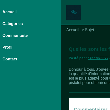
Accueil
Catégories
Accueil
>
Sujet
Communauté
Profil
Quelles sont les 
Posté par :
Silenzio7755
-
Contact
Bonjour à tous, J'ouvre 
la quantité d'informati
est le plus adapté pour 
pistolet pour obtenir u
Commentaires 