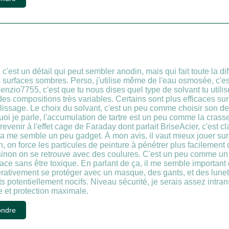
c'est un détail qui peut sembler anodin, mais qui fait toute la diff
s surfaces sombres. Perso, j'utilise même de l'eau osmosée, c'es
ilenzio7755, c'est que tu nous dises quel type de solvant tu util
es compositions très variables. Certains sont plus efficaces sur 
lissage. Le choix du solvant, c'est un peu comme choisir son dentif
quoi je parle, l'accumulation de tartre est un peu comme la crasse
revenir à l'effet cage de Faraday dont parlait BriseAcier, c'est cl
a me semble un peu gadget. À mon avis, il vaut mieux jouer sur 
, on force les particules de peinture à pénétrer plus facilement da
sinon on se retrouve avec des coulures. C'est un peu comme un d
cace sans être toxique. En parlant de ça, il me semble important 
pérativement se protéger avec un masque, des gants, et des lunet
 potentiellement nocifs. Niveau sécurité, je serais assez intran
e et protection maximale.
ndre