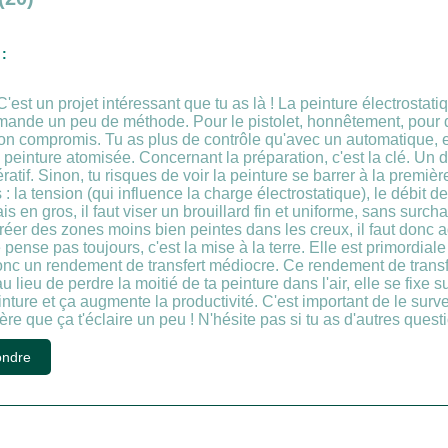
:
'est un projet intéressant que tu as là ! La peinture électrostat
ande un peu de méthode. Pour le pistolet, honnêtement, pour d
 bon compromis. Tu as plus de contrôle qu'avec un automatique,
la peinture atomisée. Concernant la préparation, c'est la clé. U
ératif. Sinon, tu risques de voir la peinture se barrer à la premiè
: la tension (qui influence la charge électrostatique), le débit de
is en gros, il faut viser un brouillard fin et uniforme, sans sur
réer des zones moins bien peintes dans les creux, il faut donc ad
pense pas toujours, c'est la mise à la terre. Elle est primordia
 donc un rendement de transfert médiocre. Ce rendement de transf
u lieu de perdre la moitié de ta peinture dans l'air, elle se fixe 
ure et ça augmente la productivité. C'est important de le survei
re que ça t'éclaire un peu ! N'hésite pas si tu as d'autres quest
ndre