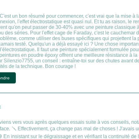
'est un bon résumé pour commencer, c'est vrai que la mise à la 
ion, l'effet électrostatique est quasi nul. Et tu as raison, le 
ent qu'on peut passer de 30-40% avec une peinture classique à p
u des séries. Pour l'effet cage de Faraday, c'est le cauchemar d
oblème, comme utiliser des buses spécifiques qui projettent la p
i jamais testé. Quelqu'un a déjà essayé ici ? Une chose importante
l'électrostatique. Il faut une peinture spécialement formulée po
 peintures en poudre époxy offrent une meilleure résistance à la
pour Silenzio7755, un conseil : entraîne-toi sur des chutes avant d
lités de la technique. Bon courage !
ndre
:
eviens vers vous après quelques essais suite à vos conseils, not
face. 🪛 Effectivement, ça change pas mal de choses ! J'avais un 
 En insistant sur le dégraissage et en vérifiant la continuité de 