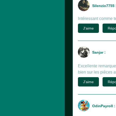
Silenzio7755 
Intéressant comme te
J'aime
Répo
Sanjar :
Excellente remarque,
bien sur les pièces 
J'aime
Répo
OdinPayroll :