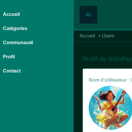
Accueil
Catégories
Accueil
>
Users
Communauté
Profil
Profil de OdinPay
Contact
Nom d'utilisateur :
O