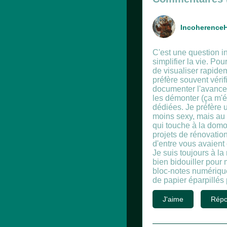
IncoherenceH
C'est une question i
simplifier la vie. Pou
de visualiser rapidem
préfère souvent vérif
documenter l'avance
les démonter (ça m'év
dédiées. Je préfère u
moins sexy, mais au m
qui touche à la domo
projets de rénovation
d'entre vous avaient
Je suis toujours à l
bien bidouiller pour m
bloc-notes numérique 
de papier éparpillés 
J'aime
Répo