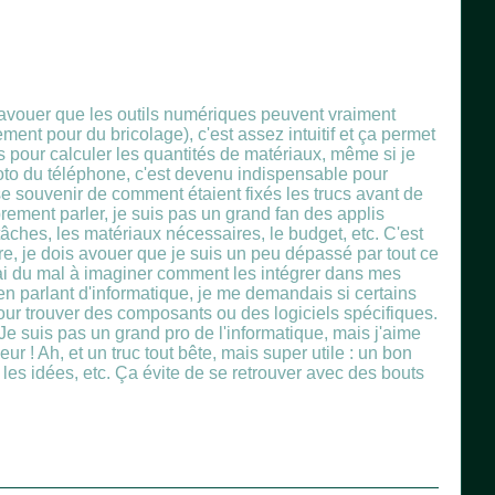
t avouer que les outils numériques peuvent vraiment
lement pour du bricolage), c'est assez intuitif et ça permet
s pour calculer les quantités de matériaux, même si je
 photo du téléphone, c'est devenu indispensable pour
souvenir de comment étaient fixés les trucs avant de
prement parler, je suis pas un grand fan des applis
tâches, les matériaux nécessaires, le budget, etc. C'est
re, je dois avouer que je suis un peu dépassé par tout ce
j'ai du mal à imaginer comment les intégrer dans mes
, en parlant d'informatique, je me demandais si certains
ur trouver des composants ou des logiciels spécifiques.
Je suis pas un grand pro de l'informatique, mais j'aime
ur ! Ah, et un truc tout bête, mais super utile : un bon
 les idées, etc. Ça évite de se retrouver avec des bouts