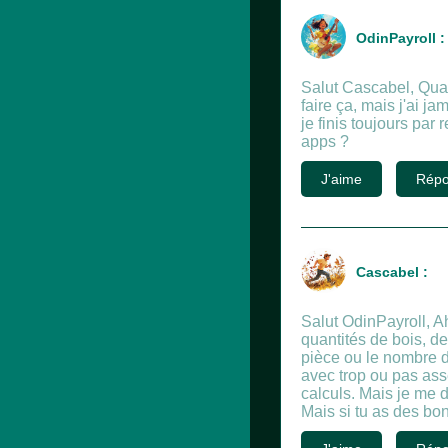
OdinPayroll :
Salut Cascabel, Quan
faire ça, mais j'ai j
je finis toujours par
apps ?
J'aime
Répo
Cascabel :
Salut OdinPayroll, Ah
quantités de bois, de
pièce ou le nombre d
avec trop ou pas asse
calculs. Mais je me 
Mais si tu as des bon