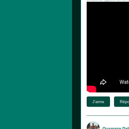
J'aime
Répo
Ousmane Dab