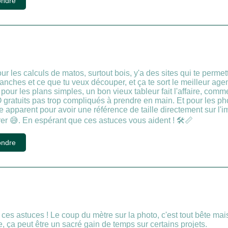
ndre
our les calculs de matos, surtout bois, y'a des sites qui te perme
nches et ce que tu veux découper, et ça te sort le meilleur agen
pour les plans simples, un bon vieux tableur fait l'affaire, comme 
 gratuits pas trop compliqués à prendre en main. Et pour les pho
e apparent pour avoir une référence de taille directement sur l
er 😅. En espérant que ces astuces vous aident ! 🛠️📏
ndre
ces astuces ! Le coup du mètre sur la photo, c'est tout bête mais 
e, ça peut être un sacré gain de temps sur certains projets.