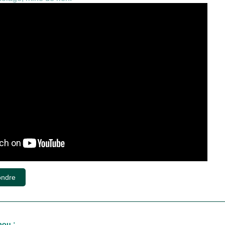
ndre
ou :