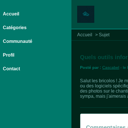
Accueil
Catégories
Accueil
>
Sujet
Communauté
Profil
Quels outils info
Posté par :
Cascabel
- le
Contact
Salut les bricolos ! Je 
ou des logiciels spécifi
des photos sur le chantie
sympa, mais j'aimerais 
Commentaires 