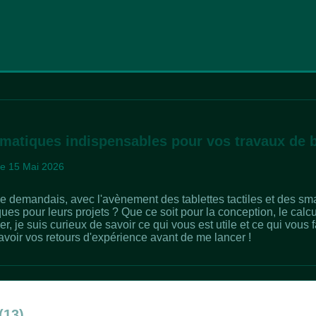
rmatiques indispensables pour vos travaux de 
 le 15 Mai 2026
me demandais, avec l'avènement des tablettes tactiles et des sma
ques pour leurs projets ? Que ce soit pour la conception, le cal
r, je suis curieux de savoir ce qui vous est utile et ce qui vous 
avoir vos retours d'expérience avant de me lancer !
(13)