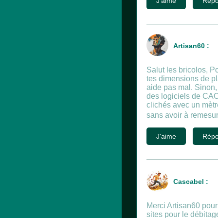
J'aime
Répo
Artisan60 :
Salut les bricolos, P
tes dimensions de pla
aide pas mal. Sinon, 
des logiciels de CAO
clichés avec un mètr
sans avoir à remesur
J'aime
Répo
Cascabel :
Merci Artisan60 pour 
sites pour le débitag