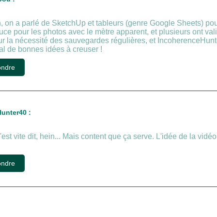
n, on a parlé de SketchUp et tableurs (genre Google Sheets) pour
e pour les photos avec le mètre apparent, et plusieurs ont valid
ur la nécessité des sauvegardes régulières, et IncoherenceHunt
l de bonnes idées à creuser !
ndre
unter40 :
'est vite dit, hein... Mais content que ça serve. L'idée de la vidéo,
ndre