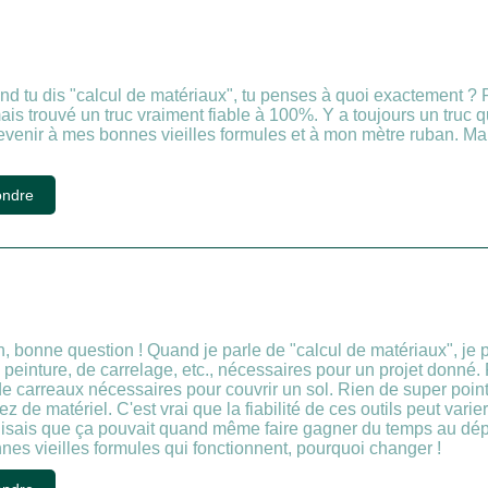
d tu dis "calcul de matériaux", tu penses à quoi exactement ? P
amais trouvé un truc vraiment fiable à 100%. Y a toujours un truc
 revenir à mes bonnes vieilles formules et à mon mètre ruban. Ma
ndre
, bonne question ! Quand je parle de "calcul de matériaux", je p
 peinture, de carrelage, etc., nécessaires pour un projet donné.
e carreaux nécessaires pour couvrir un sol. Rien de super pointu
z de matériel. C'est vrai que la fiabilité de ces outils peut varie
disais que ça pouvait quand même faire gagner du temps au dépa
nes vieilles formules qui fonctionnent, pourquoi changer !