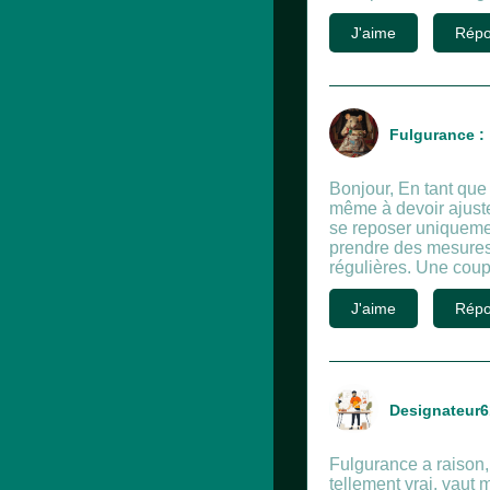
J'aime
Répo
Fulgurance :
Bonjour, En tant que
même à devoir ajuster
se reposer uniquement
prendre des mesures 
régulières. Une coupu
J'aime
Répo
Designateur6
Fulgurance a raison, 
tellement vrai, vaut 