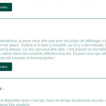
ndre
 dératiseur, je peux vous dire que pour les plans de débitage, c
 sur place. Surtout si le bois a travaillé, ou s'il y a des nœuds.
 là-dessus. Un truc qui peut être utile, c'est d'avoir un bon télé
même dans des endroits difficiles d'accès. Et pour ceux qui uti
re de courant, et tout est perdu !
ndre
1 :
le télémètre laser c'est top. Gain de temps et précision accrue,
mieux être prudent.