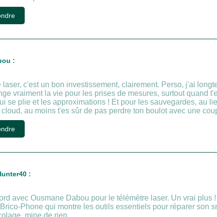
ndre
ou :
laser, c'est un bon investissement, clairement. Perso, j'ai longt
nge vraiment la vie pour les prises de mesures, surtout quand t
ui se plie et les approximations ! Et pour les sauvegardes, au l
de cloud, au moins t'es sûr de pas perdre ton boulot avec une co
ndre
unter40 :
d avec Ousmane Dabou pour le télémètre laser. Un vrai plus ! Et 
Brico-Phone qui montre les outils essentiels pour réparer son
colage, mine de rien.