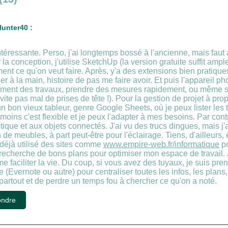
unter40 :
ntéressante. Perso, j'ai longtemps bossé à l'ancienne, mais fau
r la conception, j'utilise SketchUp (la version gratuite suffit amp
ent ce qu'on veut faire. Après, y'a des extensions bien pratique
ier à la main, histoire de pas me faire avoir. Et puis l'appareil
ment des travaux, prendre des mesures rapidement, ou même se 
ite pas mal de prises de tête !). Pour la gestion de projet à pro
n bon vieux tableur, genre Google Sheets, où je peux lister les 
oins c'est flexible et je peux l'adapter à mes besoins. Par cont
tique et aux objets connectés. J'ai vu des trucs dingues, mais 
 de meubles, à part peut-être pour l'éclairage. Tiens, d'ailleurs
 déjà utilisé des sites comme
www.empire-web.fr/informatique
po
a recherche de bons plans pour optimiser mon espace de travail. 
e faciliter la vie. Du coup, si vous avez des tuyaux, je suis prene
(Evernote ou autre) pour centraliser toutes les infos, les plans,
partout et de perdre un temps fou à chercher ce qu'on a noté.
ndre