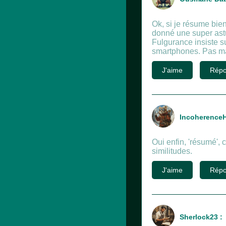
Ok, si je résume bie
donné une super astuc
Fulgurance insiste s
smartphones. Pas ma
J'aime
Répo
IncoherenceH
Oui enfin, 'résumé', c
similitudes.
J'aime
Répo
Sherlock23 :