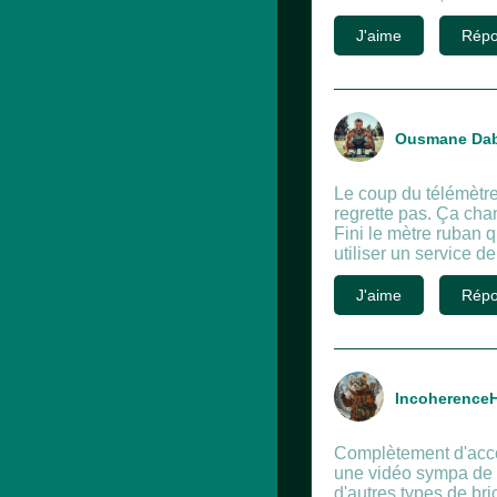
J'aime
Répo
Ousmane Dab
Le coup du télémètre 
regrette pas. Ça cha
Fini le mètre ruban q
utiliser un service 
J'aime
Répo
IncoherenceH
Complètement d'accor
une vidéo sympa de 
d'autres types de bri